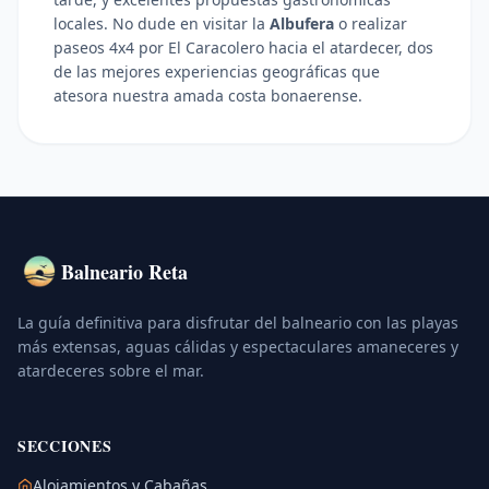
locales. No dude en visitar la
Albufera
o realizar
paseos 4x4 por El Caracolero hacia el atardecer, dos
de las mejores experiencias geográficas que
atesora nuestra amada costa bonaerense.
Balneario Reta
La guía definitiva para disfrutar del balneario con las playas
más extensas, aguas cálidas y espectaculares amaneceres y
atardeceres sobre el mar.
SECCIONES
Alojamientos y Cabañas