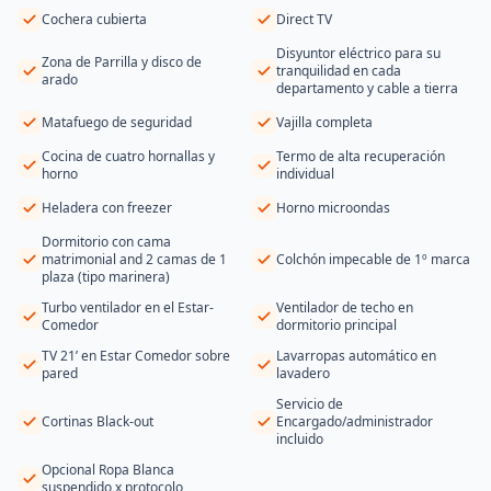
Cochera cubierta
Direct TV
Disyuntor eléctrico para su
Zona de Parrilla y disco de
tranquilidad en cada
arado
departamento y cable a tierra
Matafuego de seguridad
Vajilla completa
Cocina de cuatro hornallas y
Termo de alta recuperación
horno
individual
Heladera con freezer
Horno microondas
Dormitorio con cama
matrimonial and 2 camas de 1
Colchón impecable de 1º marca
plaza (tipo marinera)
Turbo ventilador en el Estar-
Ventilador de techo en
Comedor
dormitorio principal
TV 21’ en Estar Comedor sobre
Lavarropas automático en
pared
lavadero
Servicio de
Cortinas Black-out
Encargado/administrador
incluido
Opcional Ropa Blanca
suspendido x protocolo