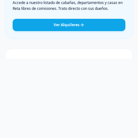
Accede a nuestro listado de cabañas, departamentos y casas en
Reta libres de comisiones. Trato directo con sus dueños.
Ver Alquileres
Artículos relacionados
Las Playas de Reta: Por qué son las más Anchas y
Cálidas de la Costa Bonaerense