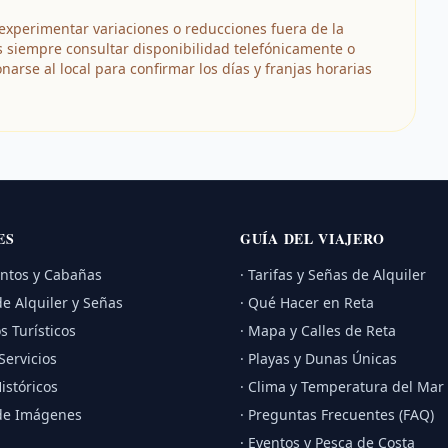
experimentar variaciones o reducciones fuera de la
siempre consultar disponibilidad telefónicamente o
se al local para confirmar los días y franjas horarias
ES
GUÍA DEL VIAJERO
entos y Cabañas
· Tarifas y Señas de Alquiler
de Alquiler y Señas
· Qué Hacer en Reta
s Turísticos
· Mapa y Calles de Reta
Servicios
· Playas y Dunas Únicas
istóricos
· Clima y Temperatura del Mar
 de Imágenes
· Preguntas Frecuentes (FAQ)
· Eventos y Pesca de Costa