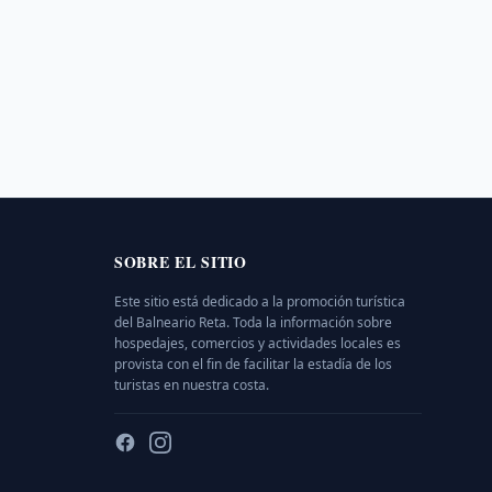
SOBRE EL SITIO
Este sitio está dedicado a la promoción turística
del Balneario Reta. Toda la información sobre
hospedajes, comercios y actividades locales es
provista con el fin de facilitar la estadía de los
turistas en nuestra costa.
Facebook
Instagram